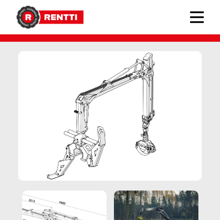
PALMS-metsäkuormaimet
› PALMS 7.94