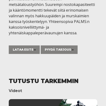
metsätaloustyöhön. Suurempi nostokapasiteetti
ja kääntömomentti tekevät siitä erinomaisen
valinnan myös hakkuupäiden ja murskaimien
kanssa työskentelyyn. Yhteensopiva PALMS:n
kaksoisnivelliittymä- ja
yhtenäiskappaleperävaunujen kanssa.
LATAA ESITE
PYYDÄ TARJOUS
TUTUSTU TARKEMMIN
Videot