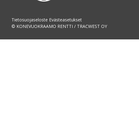
Tietosuojaseloste
Evästeasetukset
© KONEVUOKRAAMO RENTTI / TRACWEST OY