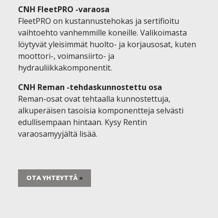
CNH FleetPRO -varaosa
FleetPRO on kustannustehokas ja sertifioitu
vaihtoehto vanhemmille koneille. Valikoimasta
löytyvät yleisimmät huolto- ja korjausosat, kuten
moottori-, voimansiirto- ja
hydrauliikkakomponentit.
CNH Reman -tehdaskunnostettu osa
Reman-osat ovat tehtaalla kunnostettuja,
alkuperäisen tasoisia komponentteja selvästi
edullisempaan hintaan. Kysy Rentin
varaosamyyjältä lisää.
OTA YHTEYTTÄ