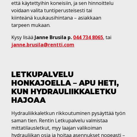
että käytettyihin koneisiin, ja sen hinnoittelu
voidaan valita tuntiperusteisesti tai
kiinteänä kuukausihintana – asiakkaan
tarpeen mukaan.
Kysy lisää
Janne Brusila p.
044 734 8065
, tai
janne.brusila@rentti.com
LETKUPALVELU
HONKAJOELLA – APU HETI,
KUN HYDRAULIIKKALETKU
HAJOAA
Hydrauliikkaletkun rikkoutuminen pysäyttää työn
saman tien. Rentin Letkupalvelu valmistaa
mittatilausletkut, myy laajan valikoiman
hydrauliikan osia ja hoitaa asennukset nopeasti –