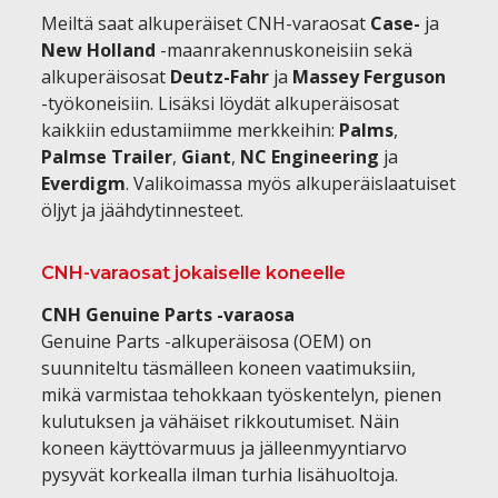
Meiltä saat alkuperäiset CNH-varaosat
Case-
ja
New Holland
-maanrakennuskoneisiin sekä
alkuperäisosat
Deutz-Fahr
ja
Massey Ferguson
-työkoneisiin. Lisäksi löydät alkuperäisosat
kaikkiin edustamiimme merkkeihin:
Palms
,
Palmse Trailer
,
Giant
,
NC Engineering
ja
Everdigm
. Valikoimassa myös alkuperäislaatuiset
öljyt ja jäähdytinnesteet.
CNH-varaosat jokaiselle koneelle
CNH Genuine Parts -varaosa
Genuine Parts -alkuperäisosa (OEM) on
suunniteltu täsmälleen koneen vaatimuksiin,
mikä varmistaa tehokkaan työskentelyn, pienen
kulutuksen ja vähäiset rikkoutumiset. Näin
koneen käyttövarmuus ja jälleenmyyntiarvo
pysyvät korkealla ilman turhia lisähuoltoja.