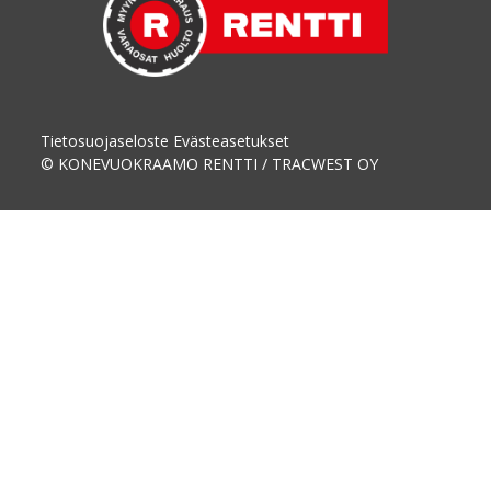
Tietosuojaseloste
Evästeasetukset
© KONEVUOKRAAMO RENTTI / TRACWEST OY