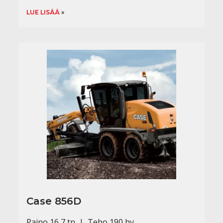
LUE LISÄÄ
Case 856D
Paino 16,7 tn | Teho 190 hv