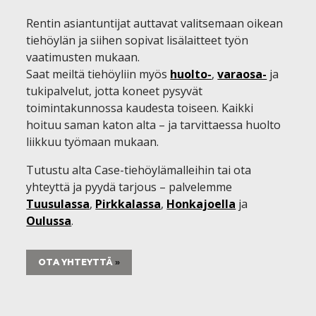
Rentin asiantuntijat auttavat valitsemaan oikean
tiehöylän ja siihen sopivat lisälaitteet työn
vaatimusten mukaan.
Saat meiltä tiehöyliin myös
huolto-
,
varaosa-
ja
tukipalvelut, jotta koneet pysyvät
toimintakunnossa kaudesta toiseen. Kaikki
hoituu saman katon alta – ja tarvittaessa huolto
liikkuu työmaan mukaan.
Tutustu alta Case-tiehöylämalleihin tai ota
yhteyttä ja pyydä tarjous – palvelemme
Tuusulassa
,
Pirkkalassa
,
Honkajoella
ja
Oulussa
.
OTA YHTEYTTÄ