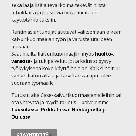
sekä laaja lisälaitevalikoima tekevät niistä
tehokkaita ja joustavia työvälineitä eri
käyttötarkoituksiin.
Rentin asiantuntijat auttavat valitsemaan oikean
kaivurikuormaajan työn ja varustelutarpeen
mukaan.
Saat meiltä kaivurikuormaajiin myös
huolto-
,
varaosa-
ja tukipalvelut, jotta kalusto pysyy
työkykyisenä koko käyttöiän ajan. Kaikki hoituu
saman katon alta – ja tarvittaessa apu tulee
suoraan työmaalle.
Tutustu alta Case-kaivurikuormaajamalleihin tai
ota yhteyttä ja pyydä tarjous – palvelemme
Tuusulassa
,
Pirkkalassa
,
Honkajoella
ja
Oulussa
.
OTA YHTEYTTÄ