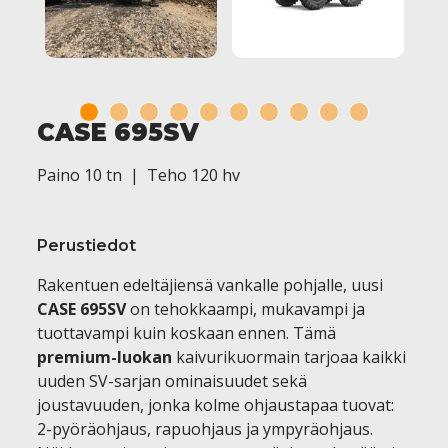
1
2
3
4
5
6
7
8
9
10
CASE 695SV
Paino 10 tn | Teho 120 hv
Perustiedot
Rakentuen edeltäjiensä vankalle pohjalle, uusi
CASE 695SV
on tehokkaampi, mukavampi ja
tuottavampi kuin koskaan ennen. Tämä
premium-luokan
kaivurikuormain tarjoaa kaikki
uuden SV-sarjan ominaisuudet sekä
joustavuuden, jonka kolme ohjaustapaa tuovat:
2-pyöräohjaus, rapuohjaus ja ympyräohjaus.