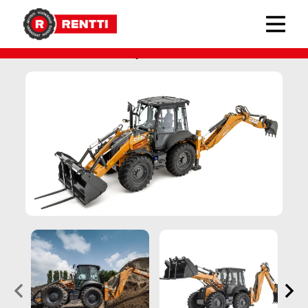
Case-kaivurikuormaajat
› Case 695SV