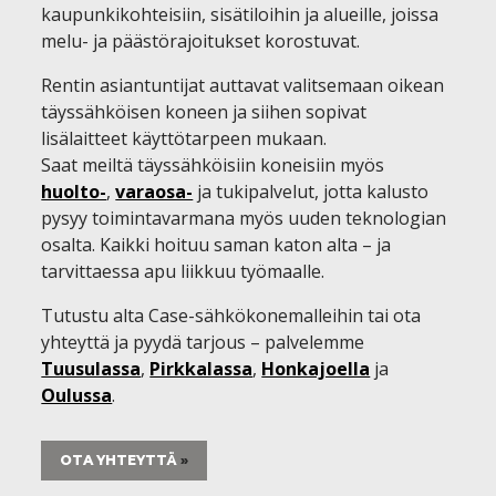
kaupunkikohteisiin, sisätiloihin ja alueille, joissa
melu- ja päästörajoitukset korostuvat.
Rentin asiantuntijat auttavat valitsemaan oikean
täyssähköisen koneen ja siihen sopivat
lisälaitteet käyttötarpeen mukaan.
Saat meiltä täyssähköisiin koneisiin myös
huolto-
,
varaosa-
ja tukipalvelut, jotta kalusto
pysyy toimintavarmana myös uuden teknologian
osalta. Kaikki hoituu saman katon alta – ja
tarvittaessa apu liikkuu työmaalle.
Tutustu alta Case-sähkökonemalleihin tai ota
yhteyttä ja pyydä tarjous – palvelemme
Tuusulassa
,
Pirkkalassa
,
Honkajoella
ja
Oulussa
.
OTA YHTEYTTÄ