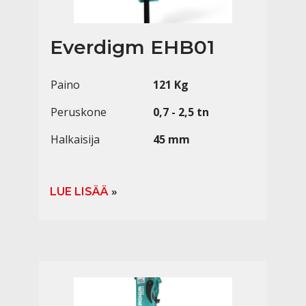
Everdigm EHB01
Paino
121 Kg
Peruskone
0,7 - 2,5 tn
Halkaisija
45 mm
LUE LISÄÄ