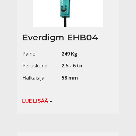
Everdigm EHB04
Paino
249 Kg
Peruskone
2,5 - 6 tn
Halkaisija
58 mm
LUE LISÄÄ