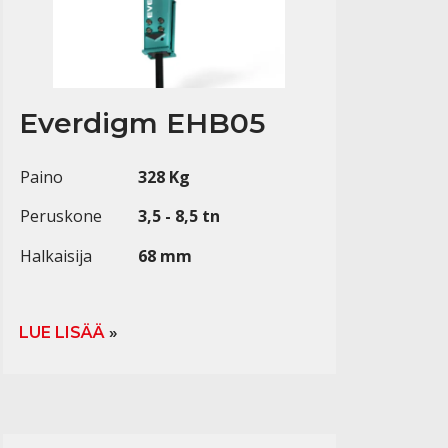
Everdigm EHB05
Paino
328 Kg
Peruskone
3,5 - 8,5 tn
Halkaisija
68 mm
LUE LISÄÄ