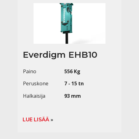
Everdigm EHB10
Paino
556 Kg
Peruskone
7 - 15 tn
Halkaisija
93 mm
LUE LISÄÄ