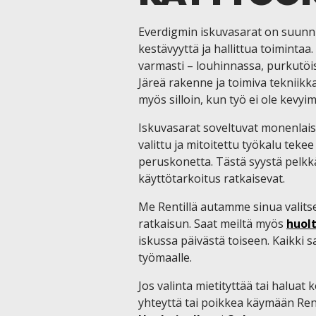
Everdigmin iskuvasarat on suunnit
kestävyyttä ja hallittua toimintaa
varmasti – louhinnassa, purkutö
Järeä rakenne ja toimiva tekniikk
myös silloin, kun työ ei ole kevy
Iskuvasarat soveltuvat monenlaisii
valittu ja mitoitettu työkalu teke
peruskonetta. Tästä syystä pelkkä
käyttötarkoitus ratkaisevat.
Me Rentillä autamme sinua valits
ratkaisun. Saat meiltä myös
huol
iskussa päivästä toiseen. Kaikki 
työmaalle.
Jos valinta mietityttää tai haluat
yhteyttä tai poikkea käymään Ren