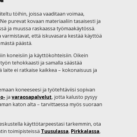
eltu töihin, joissa vaaditaan voimaa,
. Ne purevat kovaan materiaaliin tasaisesti ja
issä ja muussa raskaassa työmaakäytössä.
a varmistavat, että iskuvasara kestää käyttöä
immästä päästä.
n koneisiin ja käyttökohteisiin. Oikein
e työn tehokkaasti ja samalla säästää
 laite ei ratkaise kaikkea – kokonaisuus ja
emaan koneeseesi ja työtehtäviisi sopivan
to-
ja
varaosapalvelut
, jotta kalusto pysyy
saman katon alta – tarvittaessa myös suoraan
 keskustella käyttötarpeestasi tarkemmin, ota
tin toimipisteissä
Tuusulassa
,
Pirkkalassa
,