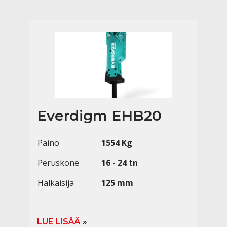
Everdigm EHB20
Paino
1554 Kg
Peruskone
16 - 24 tn
Halkaisija
125 mm
LUE LISÄÄ