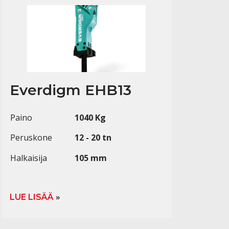
Everdigm EHB13
Paino
1040 Kg
Peruskone
12 - 20 tn
Halkaisija
105 mm
LUE LISÄÄ