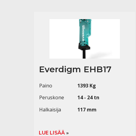
Everdigm EHB17
Paino
1393 Kg
Peruskone
14 - 24 tn
Halkaisija
117 mm
LUE LISÄÄ