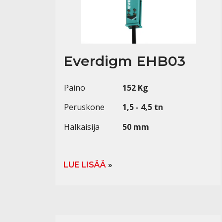
Everdigm EHB03
Paino
152 Kg
Peruskone
1,5 - 4,5 tn
Halkaisija
50 mm
LUE LISÄÄ