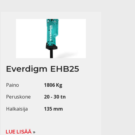
Everdigm EHB25
Paino
1806 Kg
Peruskone
20 - 30 tn
Halkaisija
135 mm
LUE LISÄÄ