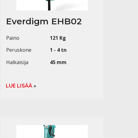
Everdigm EHB02
Paino
121 Kg
Peruskone
1 - 4 tn
Halkaisija
45 mm
LUE LISÄÄ