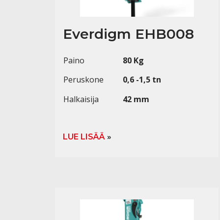
Everdigm EHB008
Paino
80 Kg
Peruskone
0,6 -1,5 tn
Halkaisija
42 mm
LUE LISÄÄ