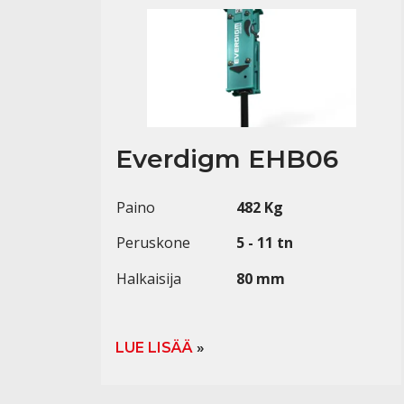
Everdigm EHB06
Paino
482 Kg
Peruskone
5 - 11 tn
Halkaisija
80 mm
LUE LISÄÄ