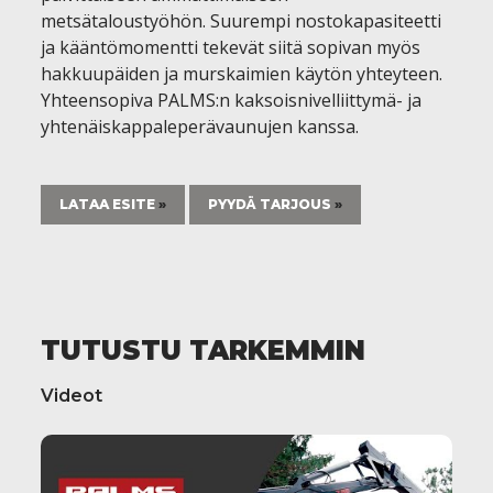
metsätaloustyöhön. Suurempi nostokapasiteetti
ja kääntömomentti tekevät siitä sopivan myös
hakkuupäiden ja murskaimien käytön yhteyteen.
Yhteensopiva PALMS:n kaksoisnivelliittymä- ja
yhtenäiskappaleperävaunujen kanssa.
LATAA ESITE
PYYDÄ TARJOUS
TUTUSTU TARKEMMIN
Videot