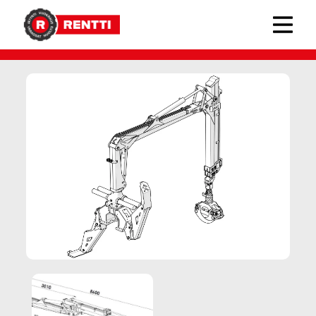
PALMS-metsäkuormaimet
› PALMS 7.87