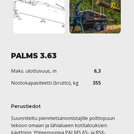
PALMS 3.63
Maks. ulottuvuus, m
6,3
Nostokapasiteetti (brutto), kg
355
Perustiedot
Suunniteltu pienmetsänomistajille polttopuun
tekoon omaan ja lähialueen kotitalouksien
käyttöön. Yhteensopiva PALMS 6S- ja 8SX-