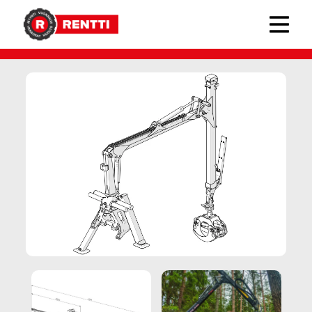
PALMS-metsäkuormaimet
› PALMS 3.63