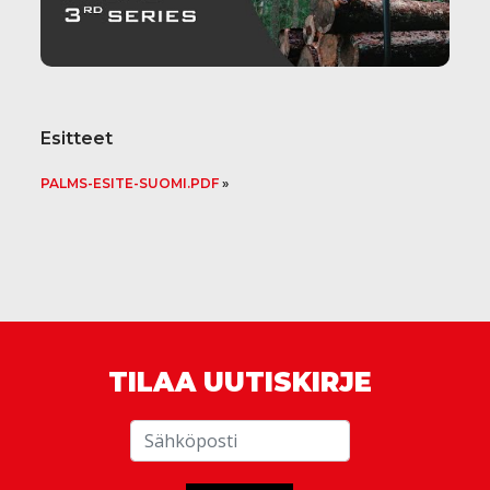
Esitteet
PALMS-ESITE-SUOMI.PDF
TILAA UUTISKIRJE