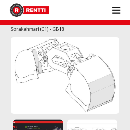
PALMS-lisävarusteet metsäkoneisiin
›
Sorakahmari (C1) - GB18